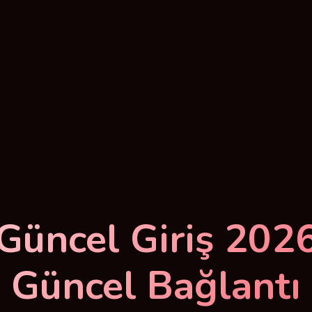
üncel Giriş 2026 
Güncel Bağlantı