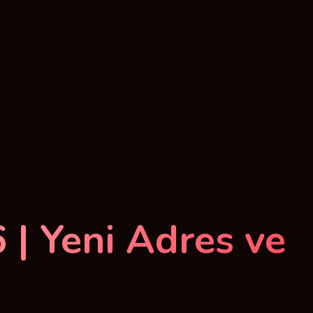
| Yeni Adres ve